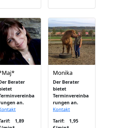
*Maj*
Monika
Der Berater
Der Berater
bietet
bietet
Terminvereinba
Terminvereinba
rungen an.
rungen an.
Kontakt
Kontakt
Tarif: 1,89
Tarif: 1,95
€/min*
€/min*