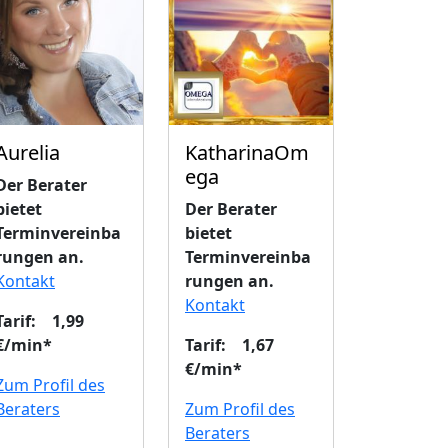
Aurelia
KatharinaOm
ega
Der Berater
bietet
Der Berater
Terminvereinba
bietet
rungen an.
Terminvereinba
Kontakt
rungen an.
Kontakt
Tarif: 1,99
€/min*
Tarif: 1,67
€/min*
Zum Profil des
Beraters
Zum Profil des
Beraters